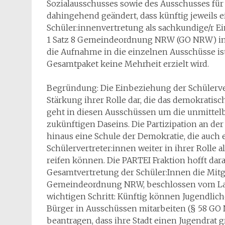
Sozialausschusses sowie des Ausschusses für
dahingehend geändert, dass künftig jeweils ei
Schüler:innenvertretung als sachkundige/r 
1 Satz 8 Gemeindeordnung NRW (GO NRW) in
die Aufnahme in die einzelnen Ausschüsse ist
Gesamtpaket keine Mehrheit erzielt wird.
Begründung: Die Einbeziehung der Schülerve
Stärkung ihrer Rolle dar, die das demokratisc
geht in diesen Ausschüssen um die unmittel
zukünftigen Daseins. Die Partizipation an der
hinaus eine Schule der Demokratie, die auch e
Schülervertreter:innen weiter in ihrer Rolle 
reifen können. Die PARTEI Fraktion hofft dar
Gesamtvertretung der Schüler:Innen die Mitg
Gemeindeordnung NRW, beschlossen vom Land
wichtigen Schritt: Künftig können Jugendlic
Bürger in Ausschüssen mitarbeiten (§ 58 GO
beantragen, dass ihre Stadt einen Jugendrat gr