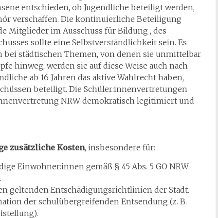
ene entschieden, ob Jugendliche beteiligt werden,
ör verschaffen. Die kontinuierliche Beteiligung
de Mitglieder im Ausschuss für Bildung , des
sses sollte eine Selbstverständlichkeit sein. Es
n bei städtischen Themen, von denen sie unmittelbar
 Köpfe hinweg, werden sie auf diese Weise auch nach
dliche ab 16 Jahren das aktive Wahlrecht haben,
chüssen beteiligt. Die Schüler:innenvertretungen
:innenvertretung NRW demokratisch legitimiert und
ge zusätzliche Kosten
, insbesondere für:
dige Einwohner:innen gemäß § 45 Abs. 5 GO NRW
.
n geltenden Entschädigungsrichtlinien der Stadt.
nation der schulübergreifenden Entsendung (z. B.
stellung).