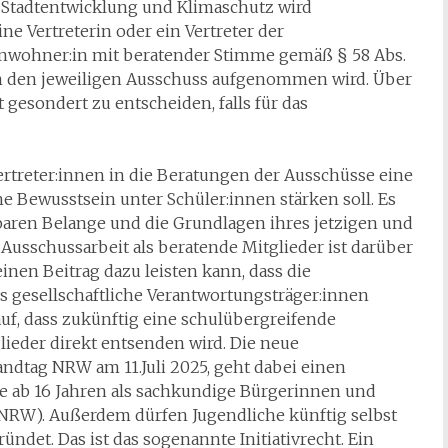
 Stadtentwicklung und Klimaschutz wird
ne Vertreterin oder ein Vertreter der
Einwohner:in mit beratender Stimme gemäß § 58 Abs.
 den jeweiligen Ausschuss aufgenommen wird. Über
 gesondert zu entscheiden, falls für das
rtreter:innen in die Beratungen der Ausschüsse eine
he Bewusstsein unter Schüler:innen stärken soll. Es
baren Belange und die Grundlagen ihres jetzigen und
 Ausschussarbeit als beratende Mitglieder ist darüber
inen Beitrag dazu leisten kann, dass die
als gesellschaftliche Verantwortungsträger:innen
auf, dass zukünftig eine schulübergreifende
lieder direkt entsenden wird. Die neue
tag NRW am 11.Juli 2025, geht dabei einen
he ab 16 Jahren als sachkundige Bürgerinnen und
 NRW). Außerdem dürfen Jugendliche künftig selbst
ündet. Das ist das sogenannte Initiativrecht. Ein