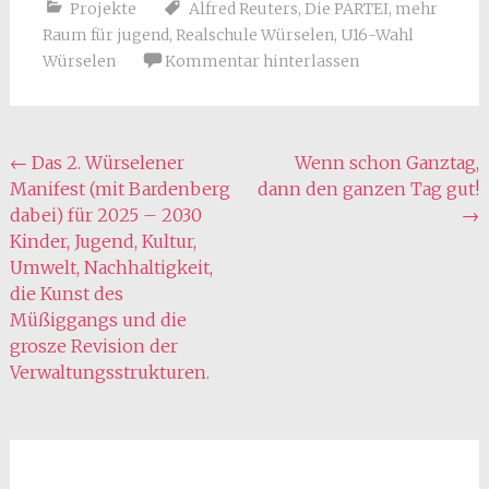
Projekte
Alfred Reuters
,
Die PARTEI
,
mehr
Raum für jugend
,
Realschule Würselen
,
U16-Wahl
Würselen
Kommentar hinterlassen
Beitragsnavigation
←
Das 2. Würselener
Wenn schon Ganztag,
Manifest (mit Bardenberg
dann den ganzen Tag gut!
dabei) für 2025 – 2030
→
Kinder, Jugend, Kultur,
Umwelt, Nachhaltigkeit,
die Kunst des
Müßiggangs und die
grosze Revision der
Verwaltungsstrukturen.