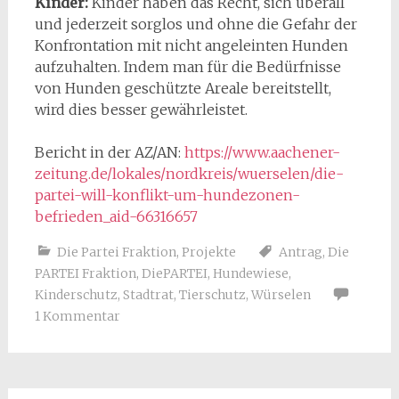
Kinder:
Kinder haben das Recht, sich überall
und jederzeit sorglos und ohne die Gefahr der
Konfrontation mit nicht angeleinten Hunden
aufzuhalten. Indem man für die Bedürfnisse
von Hunden geschützte Areale bereitstellt,
wird dies besser gewährleistet.
Bericht in der AZ/AN:
https://www.aachener-
zeitung.de/lokales/nordkreis/wuerselen/die-
partei-will-konflikt-um-hundezonen-
befrieden_aid-66316657
Die Partei Fraktion
,
Projekte
Antrag
,
Die
PARTEI Fraktion
,
DiePARTEI
,
Hundewiese
,
Kinderschutz
,
Stadtrat
,
Tierschutz
,
Würselen
1 Kommentar