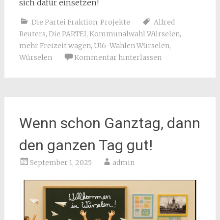
sich dafür einsetzen!
Die Partei Fraktion
,
Projekte
Alfred
Reuters
,
Die PARTEI
,
Kommunalwahl Würselen
,
mehr Freizeit wagen
,
U16-Wahlen Würselen
,
Würselen
Kommentar hinterlassen
Wenn schon Ganztag, dann
den ganzen Tag gut!
September 1, 2025
admin