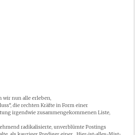
 wir nun alle erleben,
uss“, die rechten Kräfte in Form einer
leitung irgendwie zusammengekommenen Liste,
nehmend radikalisierte, unverblümte Postings
, als kauziger Prediger einer „Hier-ist-alles-Mist-