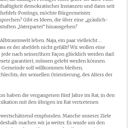
tthaftigkeit demokratischer Instanzen und dann seit
 ahefdeh-Postings, möchte Bürgermeister
prechen? Gibt es Ideen, die über eine „gräulich-
estuften „Vaterpartei“ hinausgehen?
btraumwelt leben. Naja, ein paar vielleicht …
ss es der ahefdeh nicht gefällt! Wir wollen eine
jede nach seiner/ihrer Façon glücklich werden darf.
gesetz garantiert, müssen gelebt werden können.
r Gemeinde soll willkommen bleiben,
lechts, der sexuellen Orientierung, des Alters der
on haben die vergangenen fünf Jahre im Rat, in den
kation mit den übrigen im Rat vertretenen
und wertschätzend empfunden. Manche unserer Ziele
 deshalb machen wir ja weiter. Es wurde um den