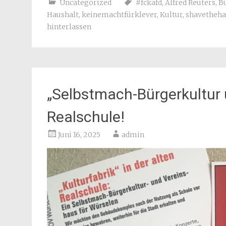
Uncategorized
#fckafd
,
Alfred Reuters
,
B
Haushalt
,
keinemachtfürklever
,
Kultur
,
shavetheha
hinterlassen
„Selbstmach-Bürgerkultur 
Realschule!
Juni 16, 2025
admin