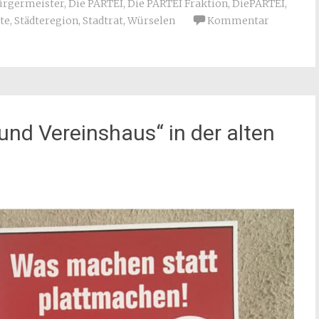
ürgermeister
,
Die PARTEI
,
Die PARTEI Fraktion
,
DiePARTEI
,
te
,
Städteregion
,
Stadtrat
,
Würselen
Kommentar
und Vereinshaus“ in der alten