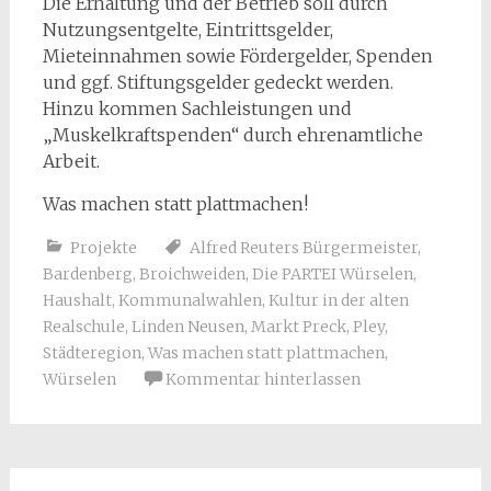
Die Erhaltung und der Betrieb soll durch
Nutzungsentgelte, Eintrittsgelder,
Mieteinnahmen sowie Fördergelder, Spenden
und ggf. Stiftungsgelder gedeckt werden.
Hinzu kommen Sachleistungen und
„Muskelkraftspenden“ durch ehrenamtliche
Arbeit.
Was machen statt plattmachen!
Projekte
Alfred Reuters Bürgermeister
,
Bardenberg
,
Broichweiden
,
Die PARTEI Würselen
,
Haushalt
,
Kommunalwahlen
,
Kultur in der alten
Realschule
,
Linden Neusen
,
Markt Preck
,
Pley
,
Städteregion
,
Was machen statt plattmachen
,
Würselen
Kommentar hinterlassen