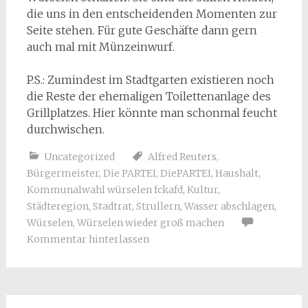
die uns in den entscheidenden Momenten zur
Seite stehen. Für gute Geschäfte dann gern
auch mal mit Münzeinwurf.
P.S.: Zumindest im Stadtgarten existieren noch
die Reste der ehemaligen Toilettenanlage des
Grillplatzes. Hier könnte man schonmal feucht
durchwischen.
Uncategorized
Alfred Reuters
,
Bürgermeister
,
Die PARTEI
,
DiePARTEI
,
Haushalt
,
Kommunalwahl würselen fckafd
,
Kultur
,
Städteregion
,
Stadtrat
,
Strullern
,
Wasser abschlagen
,
Würselen
,
Würselen wieder groß machen
Kommentar hinterlassen