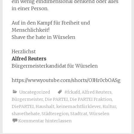
ein wenig eindimensional denkend oder alles
in einer Person.
Auf in den Kampf für Freiheit und
Menschlichkeit!
Shave the hate in Würselen
Herzlichst
Alfred Reuters
Bürgermeisterkandidat für Würselen
https://www.youtube.com/shorts/O3Hr0cbOASg
Uncategorized
#fckafd
,
Alfred Reuters
,
Bürgermeister
,
Die PARTEI
,
Die PARTEI Fraktion
,
DiePARTEI
,
Haushalt
,
keinemachtfürklever
,
Kultur
,
shavethehate
,
Städteregion
,
Stadtrat
,
Würselen
Kommentar hinterlassen