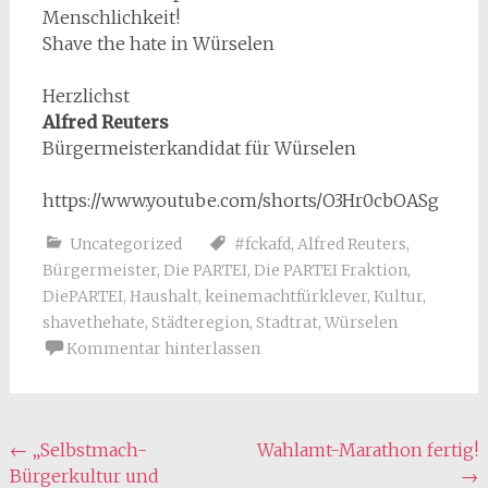
Menschlichkeit!
Shave the hate in Würselen
Herzlichst
Alfred Reuters
Bürgermeisterkandidat für Würselen
https://www.youtube.com/shorts/O3Hr0cbOASg
Uncategorized
#fckafd
,
Alfred Reuters
,
Bürgermeister
,
Die PARTEI
,
Die PARTEI Fraktion
,
DiePARTEI
,
Haushalt
,
keinemachtfürklever
,
Kultur
,
shavethehate
,
Städteregion
,
Stadtrat
,
Würselen
Kommentar hinterlassen
Beitragsnavigation
←
„Selbstmach-
Wahlamt-Marathon fertig!
Bürgerkultur und
→