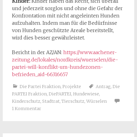
Kinder:
Kinder haben das Recht, sich überall
und jederzeit sorglos und ohne die Gefahr der
Konfrontation mit nicht angeleinten Hunden
aufzuhalten. Indem man für die Bedürfnisse
von Hunden geschützte Areale bereitstellt,
wird dies besser gewährleistet.
Bericht in der AZ/AN:
https://www.aachener-
zeitung.de/lokales/nordkreis/wuerselen/die-
partei-will-konflikt-um-hundezonen-
befrieden_aid-66316657
Die Partei Fraktion
,
Projekte
Antrag
,
Die
PARTEI Fraktion
,
DiePARTEI
,
Hundewiese
,
Kinderschutz
,
Stadtrat
,
Tierschutz
,
Würselen
1 Kommentar