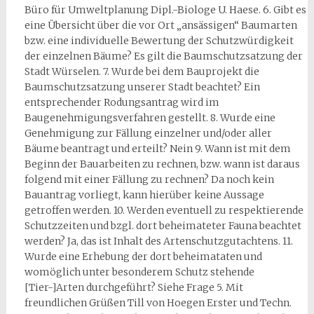
Büro für Umweltplanung Dipl.-Biologe U. Haese. 6. Gibt es
eine Übersicht über die vor Ort „ansässigen“ Baumarten
bzw. eine individuelle Bewertung der Schutzwürdigkeit
der einzelnen Bäume? Es gilt die Baumschutzsatzung der
Stadt Würselen. 7. Wurde bei dem Bauprojekt die
Baumschutzsatzung unserer Stadt beachtet? Ein
entsprechender Rodungsantrag wird im
Baugenehmigungsverfahren gestellt. 8. Wurde eine
Genehmigung zur Fällung einzelner und/oder aller
Bäume beantragt und erteilt? Nein 9. Wann ist mit dem
Beginn der Bauarbeiten zu rechnen, bzw. wann ist daraus
folgend mit einer Fällung zu rechnen? Da noch kein
Bauantrag vorliegt, kann hierüber keine Aussage
getroffen werden. 10. Werden eventuell zu respektierende
Schutzzeiten und bzgl. dort beheimateter Fauna beachtet
werden? Ja, das ist Inhalt des Artenschutzgutachtens. 11.
Wurde eine Erhebung der dort beheimataten und
womöglich unter besonderem Schutz stehende
[Tier-]Arten durchgeführt? Siehe Frage 5. Mit
freundlichen Grüßen Till von Hoegen Erster und Techn.