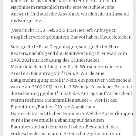
kann ich daraus keinesfalls herleiten. Für mich im
Nachhinein tatsächlich mehr eine verschleiernde
Antwort. Und auch die Anwohner wurden nie umfassend
ins Bild gesetzt:
„Verschickt: Di, 2. Feb. 2021 12:21 Betreff: Anfrage zu
möglicherweise geplantem Bauvorhaben Mauerfeldchen
Sehr geehrte Frau Ziegenhagen, sehr geehrter Herr
Reuters, nachfolgend die Beantwortung Ihrer Mail vom
29.01.2021 zur Bebauung des Grundstückes
Mauerfeldchen: 1. Liegt der Stadt Würselen zu diesem
Areal ein Bauantrag vor? Nein. 2. Wurde eine
Baugenehmigung erteilt? Nein, ein positiver Vorbescheid
wurde am23.09.2019 erteilt. 3. Wenn ja: In welcher Form ist
die Bebauung geplant? Inhalt des Antrags auf Vorbescheid
waren mehrere Mehrfamilienhäuser. 4. Wer ist der
Eigentümer/Bauherr? Keine Angabe aus
Datenschutzrechtlichen Gründen 5. Welche Auswirkungen
wird eine eventuelle Bebauung auf den alten
Baumbestand auf dem Areal haben. Bestandteil des
Vorbescheides ist u.a. ein Artenschutzgutachten vom