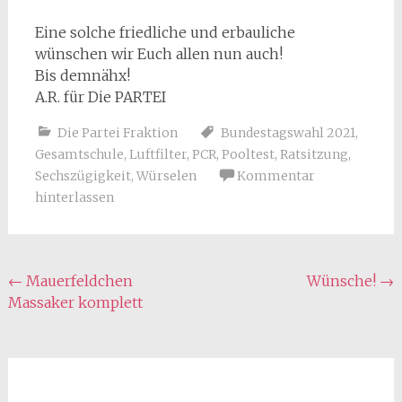
Eine solche friedliche und erbauliche
wünschen wir Euch allen nun auch!
Bis demnähx!
A.R. für Die PARTEI
Die Partei Fraktion
Bundestagswahl 2021
,
Gesamtschule
,
Luftfilter
,
PCR
,
Pooltest
,
Ratsitzung
,
Sechszügigkeit
,
Würselen
Kommentar
hinterlassen
Beitragsnavigation
←
Mauerfeldchen
Wünsche!
→
Massaker komplett