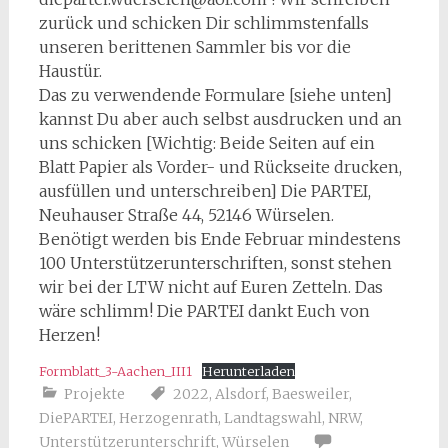
zurück und schicken Dir schlimmstenfalls
unseren berittenen Sammler bis vor die
Haustür.
Das zu verwendende Formulare [siehe unten]
kannst Du aber auch selbst ausdrucken und an
uns schicken [Wichtig: Beide Seiten auf ein
Blatt Papier als Vorder- und Rückseite drucken,
ausfüllen und unterschreiben] Die PARTEI,
Neuhauser Straße 44, 52146 Würselen.
Benötigt werden bis Ende Februar mindestens
100 Unterstützerunterschriften, sonst stehen
wir bei der LTW nicht auf Euren Zetteln. Das
wäre schlimm! Die PARTEI dankt Euch von
Herzen!
Formblatt_3-Aachen_III1
Herunterladen
Projekte
2022
,
Alsdorf
,
Baesweiler
,
DiePARTEI
,
Herzogenrath
,
Landtagswahl
,
NRW
,
Unterstützerunterschrift
,
Würselen