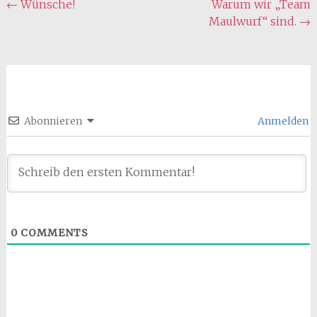
Beitragsnavigation
←
Wünsche!
Warum wir „Team
Maulwurf“ sind.
→
Abonnieren
Anmelden
0
COMMENTS