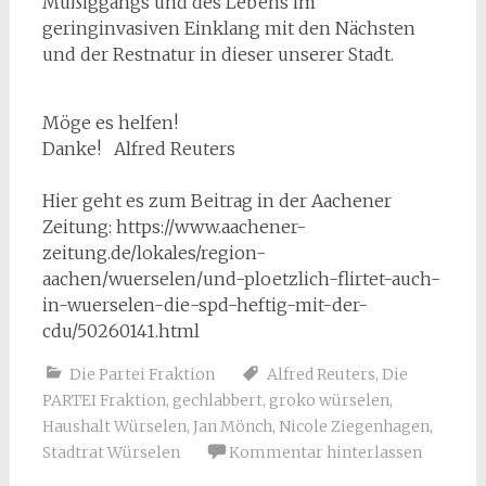
Müßiggangs und des Lebens im
geringinvasiven Einklang mit den Nächsten
und der Restnatur in dieser unserer Stadt.
Möge es helfen!
Danke! Alfred Reuters
Hier geht es zum Beitrag in der Aachener
Zeitung: https://www.aachener-
zeitung.de/lokales/region-
aachen/wuerselen/und-ploetzlich-flirtet-auch-
in-wuerselen-die-spd-heftig-mit-der-
cdu/50260141.html
Die Partei Fraktion
Alfred Reuters
,
Die
PARTEI Fraktion
,
gechlabbert
,
groko würselen
,
Haushalt Würselen
,
Jan Mönch
,
Nicole Ziegenhagen
,
Stadtrat Würselen
Kommentar hinterlassen