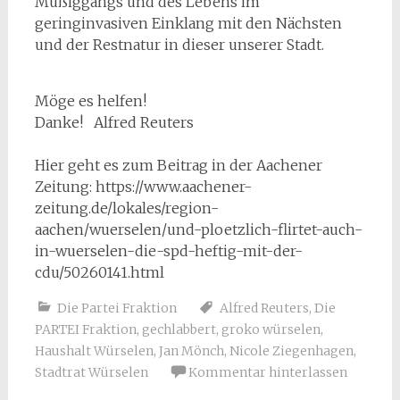
Müßiggangs und des Lebens im
geringinvasiven Einklang mit den Nächsten
und der Restnatur in dieser unserer Stadt.
Möge es helfen!
Danke! Alfred Reuters
Hier geht es zum Beitrag in der Aachener
Zeitung: https://www.aachener-
zeitung.de/lokales/region-
aachen/wuerselen/und-ploetzlich-flirtet-auch-
in-wuerselen-die-spd-heftig-mit-der-
cdu/50260141.html
Die Partei Fraktion
Alfred Reuters
,
Die
PARTEI Fraktion
,
gechlabbert
,
groko würselen
,
Haushalt Würselen
,
Jan Mönch
,
Nicole Ziegenhagen
,
Stadtrat Würselen
Kommentar hinterlassen