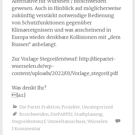
Alternative für Würselen / Broichweiden
gewesen. Auch in Hinblick auf möglicherweise
zukünftig verstärkt notwendige Bedienung
von Schutzfunktionen gegenüber
Klimaereignissen und was anscheinend in
Europa wieder denkbare Kollisionen mit „dem
Russen“ anbelangt.
Zur Vorlage Stegreifentwurf: http://diepartei-
wuerselen.de/wp-
content/uploads/2022/01/Vorlage_stegreif.pdf
Was denkt Ihr?
[a.r.]
Die Partei Fraktion
,
Projekte
,
Uncategorized
Broichweiden
,
DiePARTEI
,
Stadtplanung
,
Stegreifentwurf
,
Umweltausschuss
,
Würselen
1 Kommentar