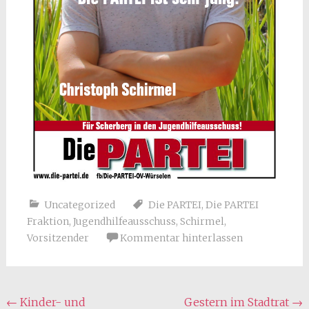
Uncategorized
Die PARTEI
,
Die PARTEI
Fraktion
,
Jugendhilfeausschuss
,
Schirmel
,
Vorsitzender
Kommentar hinterlassen
Beitragsnavigation
←
Kinder- und
Gestern im Stadtrat
→